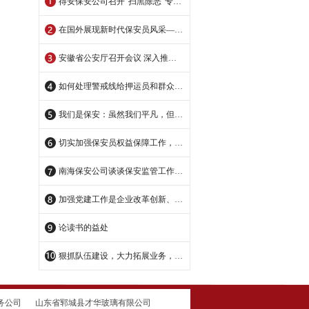
得安保安公司召开“扫黑除恶”专项工作会议
在国外展现新时代保安员风采——记广东得安保安服务有限公司佛山分公司保安队长陈飞
安徽省公安厅召开会议 深入推进全省保安监管工作
如何处理警戒线给押运员和群众造成的矛盾？
我们是保安：虽然我们平凡，但却无法阻挡我们去奉献
切实加强保安员权益保障工作，多措并举解决好保安员维权问题
南海保安公司谈谈保安监管工作中存在的问题
加强党建工作是企业改革创新、科学发展的强大精神动力和重要政治保证
论读书的益处
狠抓队伍建设，大力拓展业务，实现企业跨越式发展----南海保安公司企业建设纪实
务公司
山东省郓城县才华玻璃有限公司