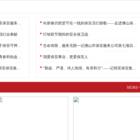
在国外展现新时代保安员风采——记广东得安保安服务有限公司佛山分公司保安队长陈飞
向新春仍然坚守在一线的保安员们致敬——走进佛山保安服务公司执勤保安员
我们去奉献
打响双节期间的安全保卫战
用青春和行动抒写幽一名普通共产党员忠诚于保安守押事业的赞歌
生命有限，服务无限一记佛山市保安服务公司第七项目部经理李高军
在慈善公益的道踣上无怨无悔，贡献自己的青春和热血——记佛山保安服务公司保安员黄林彬
我爱保安事业，更爱保安人
“勤奋、严谨、待人热情、有亲和力”——记得安保安集团公司安保部主任张伟华
“勤奋、严谨、待人热情、有亲和力”——记得安保安集团公司安保部主任张伟华
MORE+