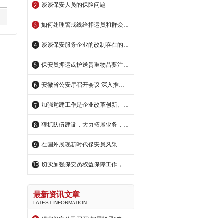
谈谈保安人员的保险问题
如何处理警戒线给押运员和群众造成的矛盾？
谈谈保安服务企业的改制存在的问题
保安员押运或护送贵重物品要注意哪些问题
安徽省公安厅召开会议 深入推进全省保安监管工作
加强党建工作是企业改革创新、科学发展的强大精神动力和重要政治保证
狠抓队伍建设，大力拓展业务，实现企业跨越式发展----南海保安公司企业建设纪实
在国外展现新时代保安员风采——记广东得安保安服务有限公司佛山分公司保安队长陈飞
切实加强保安员权益保障工作，多措并举解决好保安员维权问题
最新资讯文章
LATEST INFORMATION